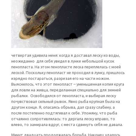
четвертая удивила меня: когда я доставал леску из воды,
неожиданно для себя увидел в лунке небольшой кусок
пенопласта. На этом пенопласте леска переплелась с моей
леской. Поскольку пенопласт не проходил в лунку, пришлось
изрядно постараться, разрезая его на части ножом.
Выяснилось, что этот пенопласт – уменьшенная копия круга
для ловли на живца, переделанная специально для зимней
рыбалки. Освободился от пенопласта, и выбирая леску
почувствовал сильный рывок. Явно рыба крупная была на
другом конце. Я, опасаясь обрыва, дал сразу слабину, а
после постепенно подтягивал к себе. Упомяну, что рыба
отчаянно сопротивлялась: то дергала леску вправо, то
влево, то замирала вдруг, с места сдвинуть себя не давала.
Минут двадцать продолжалась борьба. Наконец удалось