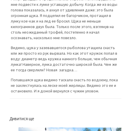
мне подвести к лунке уставшую добычу. Когда же из воды
голова показалась, я ахнул от удивления даже: это была
огромная щука. Я подцепил ее багорчиком, протащил в
лунку кое-как и на лед ее бросил. Щука не меньше
килограммов двух была. Только после этого, взглянув на
столь неожиданный трофей, постепенно я начал
осознавать, насколько мне повезло.
Видимо, щука у зазевавшегося рыболова утащила снасть
или же просто из рук вырвала. Но как этот кружок попал в
воду: диаметр ведь кружка намного больше, чем обычная
лунка! Наверное, лунка достаточно широкой была. Чем же
ее тогда сверлили? Новая загадка…
Попавшаяся щука видимо таскала снасть по водоему, пока
не захлестнулась на леске моей жерлицы. Видимо это ее и
остановило. И я домой вернулся с чужим уловом.
Дивитися ще