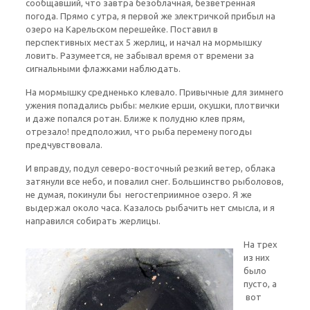
сообщавший, что завтра безоблачная, безветренная
погода. Прямо с утра, я первой же электричкой прибыл на
озеро на Карельском перешейке. Поставил в
перспективных местах 5 жерлиц, и начал на мормышку
ловить. Разумеется, не забывал время от времени за
сигнальными флажками наблюдать.
На мормышку средненько клевало. Привычные для зимнего
ужения попадались рыбы: мелкие ерши, окушки, плотвички
и даже попался ротан. Ближе к полудню клев прям,
отрезало! предположил, что рыба перемену погоды
предчувствовала.
И вправду, подул северо-восточный резкий ветер, облака
затянули все небо, и повалил снег. Большинство рыболовов,
не думая, покинули бы негостеприимное озеро. Я же
выдержал около часа. Казалось рыбачить нет смысла, и я
направился собирать жерлицы.
На трех
из них
было
пусто, а
вот