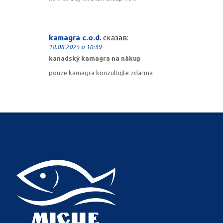
kamagra c.o.d.
сказав:
18.08.2025 о 10:39
kanadský kamagra na nákup
pouze kamagra konzultujte zdarma